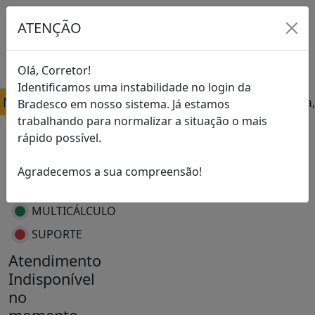
ATENÇÃO
Olá, Corretor!
Identificamos uma instabilidade no login da
Nosso Horário de Atendimento é de segunda à sexta, 
Bradesco em nosso sistema. Já estamos
trabalhando para normalizar a situação o mais
STATUS DOS
rápido possível.
SERVIÇOS:
Agradecemos a sua compreensão!
SISTEMA DE
GESTÃO
MULTICÁLCULO
SUPORTE
Atendimento
Indisponível
no